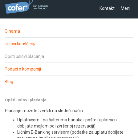
Vi ste ovde:
Home page
/
Opšti uslovi plaćanja
Kontakt
Meni
O nama
Uslovi korišćenja
Opšti uslovi plaćanja
Podaci o kompaniji
Blog
Opšti uslovi plaćanja
Plaćanje možete izvršiti na sledeći način:
Uplatnicom - na šalterima banaka i pošte (uplatnicu
dobijate mejlom po izvršenoj rezervaciji)
Ličnim E-Banking servisom (podatke za uplatu dobijate