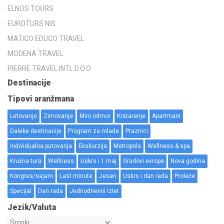
ELNOS TOURS
EUROTURS NIŠ
MATICO EDUCO TRAVEL
MODENA TRAVEL
PIERRE TRAVEL INTL D.O.O
Destinacije
Tipovi aranžmana
Letovanje
Zimovanje
Mini odmor
Krstarenje
Apartmani
Daleke destinacije
Program za mlade
Praznici
Individualna putovanja
Ekskurzija
Metropole
Wellness & spa
Kružna tura
Wellness
Uskrs i 1.maj
Gradovi evrope
Nova godina
Kongres/sajam
Last minute
Jesen
Uskrs i dan rada
Proleće
Specijal
Dan rada
Jednodnevni izlet
Jezik/Valuta