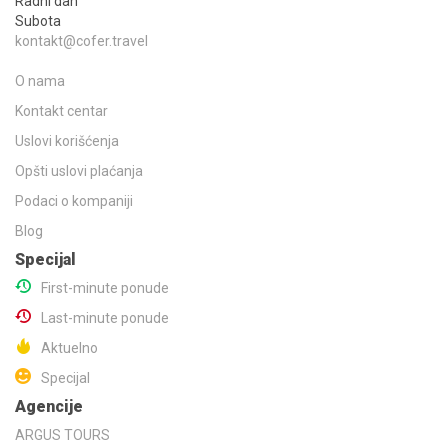
Radni dan
Subota
kontakt@cofer.travel
O nama
Kontakt centar
Uslovi korišćenja
Opšti uslovi plaćanja
Podaci o kompaniji
Blog
Specijal
First-minute ponude
Last-minute ponude
Aktuelno
Specijal
Agencije
ARGUS TOURS